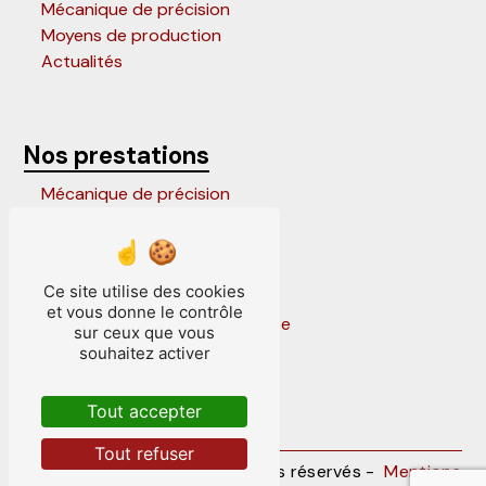
Mécanique de précision
Moyens de production
Actualités
Nos prestations
Mécanique de précision
Outils progressifs
Entretien outillage de presse
Outils parisiens
Ce site utilise des cookies
Outillage de presse
et vous donne le contrôle
Conception outillage de presse
sur ceux que vous
Frappe sous presse
souhaitez activer
Outils suisses
Outils à suivre
Tout accepter
Fabrication sous presse
Tout refuser
©
Vistalid
- 2026 - Tous droits réservés -
Mentions