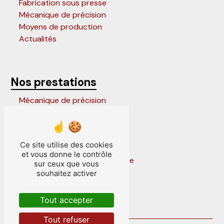
Fabrication sous presse
Mécanique de précision
Moyens de production
Actualités
Nos prestations
Mécanique de précision
Outils progressifs
Entretien outillage de presse
Outils parisiens
Ce site utilise des cookies
Outillage de presse
et vous donne le contrôle
Conception outillage de presse
sur ceux que vous
Frappe sous presse
souhaitez activer
Outils suisses
Outils à suivre
Tout accepter
Fabrication sous presse
Tout refuser