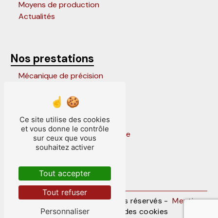
Moyens de production
Actualités
Nos prestations
Mécanique de précision
Outils progressifs
Entretien outillage de presse
Outils parisiens
Ce site utilise des cookies
Outillage de presse
et vous donne le contrôle
Conception outillage de presse
sur ceux que vous
Frappe sous presse
souhaitez activer
Outils suisses
Outils à suivre
Tout accepter
Fabrication sous presse
Tout refuser
©
Vistalid
- 2026 - Tous droits réservés -
Mentions
légales
-
Gestion des cookies
Personnaliser