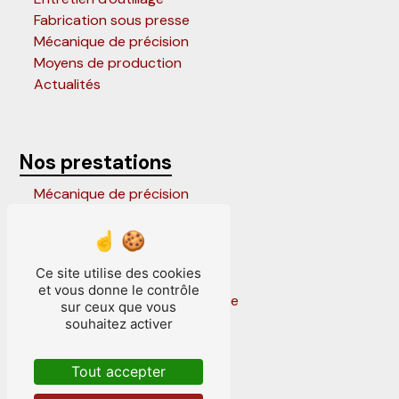
Fabrication sous presse
Mécanique de précision
Moyens de production
Actualités
Nos prestations
Mécanique de précision
Outils progressifs
Entretien outillage de presse
Outils parisiens
Ce site utilise des cookies
Outillage de presse
et vous donne le contrôle
Conception outillage de presse
sur ceux que vous
Frappe sous presse
souhaitez activer
Outils suisses
Outils à suivre
Tout accepter
Fabrication sous presse