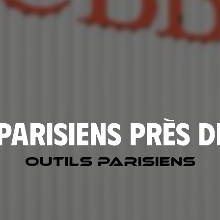
parisiens près 
Outils parisiens